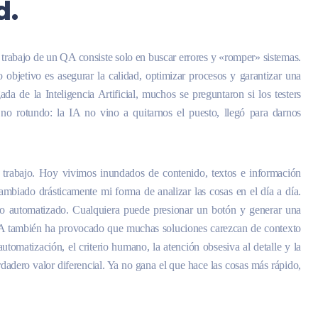
d.
l trabajo de un QA consiste solo en buscar errores y «romper» sistemas.
o objetivo es asegurar la calidad, optimizar procesos y garantizar una
da de la Inteligencia Artificial, muchos se preguntaron si los testers
no rotundo: la IA no vino a quitarnos el puesto, llegó para darnos
 trabajo. Hoy vivimos inundados de contenido, textos e información
biado drásticamente mi forma de analizar las cosas en el día a día.
o automatizado. Cualquiera puede presionar un botón y generar una
 IA también ha provocado que muchas soluciones carezcan de contexto
tomatización, el criterio humano, la atención obsesiva al detalle y la
dadero valor diferencial. Ya no gana el que hace las cosas más rápido,